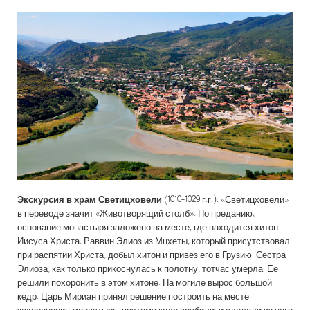
Экскурсия в храм Светицховели
(1010-1029 г.г.). «Светицховели»
в переводе значит «Животворящий столб». По преданию,
основание монастыря заложено на месте, где находится хитон
Иисуса Христа. Раввин Элиоз из Мцхеты, который присутствовал
при распятии Христа, добыл хитон и привез его в Грузию. Сестра
Элиоза, как только прикоснулась к полотну, тотчас умерла. Ее
решили похоронить в этом хитоне. На могиле вырос большой
кедр. Царь Мириан принял решение построить на месте