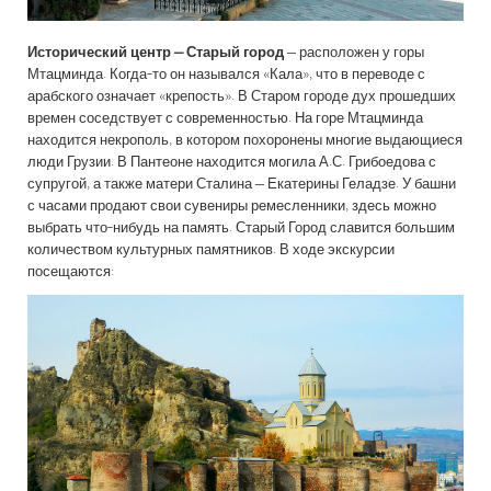
Исторический центр – Старый город
– расположен у горы
Мтацминда. Когда-то он назывался «Кала», что в переводе с
арабского означает «крепость». В Старом городе дух прошедших
времен соседствует с современностью. На горе Мтацминда
находится некрополь, в котором похоронены многие выдающиеся
люди Грузии. В Пантеоне находится могила А.С. Грибоедова с
супругой, а также матери Сталина – Екатерины Геладзе. У башни
с часами продают свои сувениры ремесленники, здесь можно
выбрать что-нибудь на память. Старый Город славится большим
количеством культурных памятников. В ходе экскурсии
посещаются: