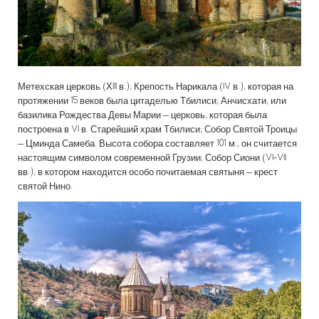
Метехская церковь (ХIII в.); Крепость Нарикала (IV в.), которая на
протяжении 15 веков была цитаделью Тбилиси; Анчисхати, или
базилика Рождества Девы Марии – церковь, которая была
построена в VI в. Старейший храм Тбилиси; Собор Святой Троицы
– Цминда Самеба. Высота собора составляет 101 м., он считается
настоящим символом современной Грузии; Собор Сиони (VI-VII
вв.), в котором находится особо почитаемая святыня – крест
святой Нино.