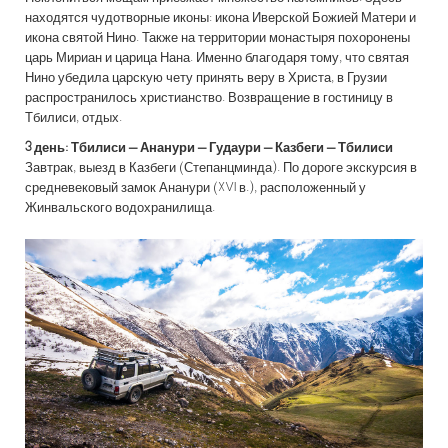
находятся чудотворные иконы: икона Иверской Божией Матери и
икона святой Нино.
Также на территории монастыря похоронены
царь Мириан и царица Нана. Именно благодаря тому, что святая
Нино убедила царскую чету принять веру в Христа, в Грузии
распространилось христианство. Возвращение в гостиницу в
Тбилиси, отдых.
3 день: Тбилиси – Ананури – Гудаури – Казбеги – Тбилиси
Завтрак, выезд в Казбеги (Степанцминда). По дороге экскурсия в
средневековый замок Ананури (XVI в.), расположенный у
Жинвальского водохранилища.