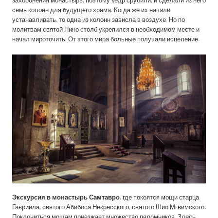
захоронения монастырь, поэтому кедр срубили, и сделали из него
семь колонн для будущего храма. Когда же их начали
устанавливать, то одна из колонн зависла в воздухе. Но по
молитвам святой Нино столб укрепился в необходимом месте и
начал мироточить. От этого мира больные получали исцеление.
Экскурсия в монастырь Самтавро
, где покоятся мощи старца
Гавриила, святого Абибоса Некресского, святого Шио Мгвимского.
Поклониться мощам приезжает множество паломников. Здесь