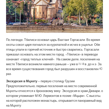
По легенде, Тбилиси основал царь Вахтанг Горгасали. Во время
охоты сокол царя погнался за куропаткой и исчез в ущелье. Обе
птицы упали в горячий источник и быстро сварились. Горгасали
приказал основать на этом месте город. «Тбилиси» в переводе
означает «город теплых ключей». На самом деле, поселения на
месте Тбилиси возникли намного раньше – уже в IV-III в. до н.э. За
все время существования город был разрушен и восстановлен 40
раз.
Экскурсия в Мцхету
– первую столицу Грузии.
Предположительно, первые поселения на месте современной
Мцхеты относятся к бронзовому веку. Экскурсия в храм Джвари, о
котором упоминает М.Ю. Лермонтов в поэме «Мцыри». С высоты,
на которой расположен монастырь, открывается панорамный вид
на Мцхету.