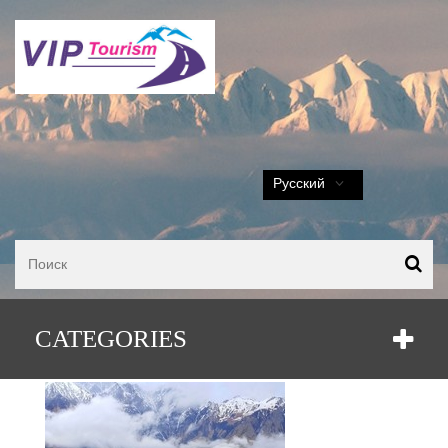
Русский
Казбеги. Блиц-тур
CATEGORIES