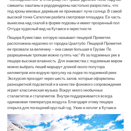
самшиты, каштаны и рододендроны настолько разрослись, что
под кроны вековых деревьев не проникают лучи солнца. В самой
высокой точке Сателлии разбита смотровая площадка. Ее часть
вынесена над скалой в форме подковы и имеет прозрачный пол.
Оттуда чудесный вид на Кутаиси и окрестности.
Пещера Кумистави, которую называют пещерой Прометея,
расположена недалеко от городка Цкалтубо. Пещерой Прометея
ее прозвали за величину – она самая большая в Грузии. По
разрешенным тропкам можно гулять час! Из за подземных рек в
пещере высокая влажность. Для знакомства с подземным миром
можно выбрать пеший маршрут длиной около полутора
километров или водную прогулку на лодке по подземной реке.
Экскурсия проходит через шесть залов, которые оформлены
разноцветной подсветкой и в качестве фонового сопровождения
играет классическая музыка. Вокруг много необычных
сталактитов и сталагмитов. Внутри поддерживается всегда
одинаковая температура воздуха. Благодаря этому пещера
открыта для посещений круглый год. Ужин и ночлег в Кутаиси.