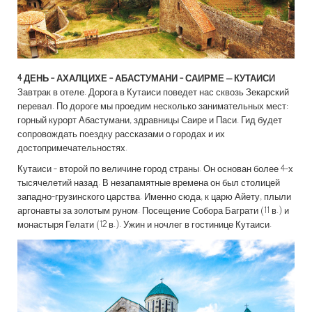
4 ДЕНЬ -
АХАЛЦИХЕ - АБАСТУМАНИ - САИРМЕ – КУТАИСИ
Завтрак в отеле.
Дорога в Кутаиси поведет нас сквозь Зекарский
перевал. По дороге мы проедим несколько занимательных мест:
горный курорт Абастумани, здравницы Саире и Паси. Гид будет
сопровождать поездку рассказами о городах и их
достопримечательностях.
Кутаиси - второй по величине город страны. Он основан более 4-х
тысячелетий назад. В незапамятные времена он был столицей
западно-грузинского царства. Именно сюда, к царю Айету, плыли
аргонавты за золотым руном. Посещение Собора Баграти (11 в.) и
монастыря Гелати (12 в.). Ужин и ночлег в гостинице Кутаиси.