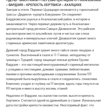
3 ДЕНЬ -
БАКУРИАНИ – ПЕРЕВАЛ ЦХРАЦКАРО – АХАЛКАЛАКИ
– ВАРДЗИЯ – КРЕПОСТЬ ХЕРТВИСИ – АХАЛЦИХЕ
Завтрак в отеле. Перевал Цхрацкаро начинается у горнолыжной
трассы «Дидвели» курорта Бакуриани. Он соединяет
Борджомское ущелье и Ахалкалакский район, в котором и
заканчивается. Через перевал держим путь в Ахалкалаки -
центральный город региона Самцхе-Джавахетия. Это райское
высокогорное место альпийских лугов и чистых как слеза
родниковых и минеральных ключей. Джавахетия хранит много
старинных армянских памятников архитектуры.
Древний город Вардзия хранит много тайн в своих пещерах и
туннелях. Высеченный в скале в 12-13 веках, неподалеку от
границы с Турцией, город защищал южные рубежи Грузии.
Вардзия – это настоящий многоуровневый старинный мегаполис
с улицами и лестницами, домами, храмами, библиотеками,
банями и прочими необходимыми сооружениями. Более 600
помещений были вырублены в скале и соединялись тоннелями.
Комплекс уходил в глубину на 50 метров, вдоль горы тянулся на
800 метров и имел в высоту восемь этажей.
Недалеко от Вардзии, на скалистом холме, высится крепость
Хертвиси. Считается одной из древнейших в стране. Изначальная
дата постройки крепости неизвестна. Неоспоримый факт, что