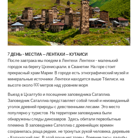
7 ДЕНЬ -
МЕСТИА – ЛЕНТАХИ – КУТАИСИ
После завтрака мы поедем в Лентехи.
Лентехи - маленький
городок на берегу Цхенисцкали, в Сванетии. На горе стоит
прекрасный храм Марии. В городе есть этнографический музей и
минеральные источники. Лентехи находится выше Тбилиси, на
высоте около 800 метров над уровнем моря.
Выезд в Цхалтубо и посещение заповедника Сатаплиа.
Заповедник Саталлиа представляет собой тихий и неизведанный
уголок древней природы с девственными лесами. Это место
популярно у туристов. На территории заповедника были
обнаружены следы динозавров. Здесь обитали первобытные
племена. В заповеднике Сателлиа с древнейщих времен
сохранилась роща редких, не тронутых рукой человека, деревьев
- Колхидский лес. В этой роще нет травы. Древние тисы, падубы,