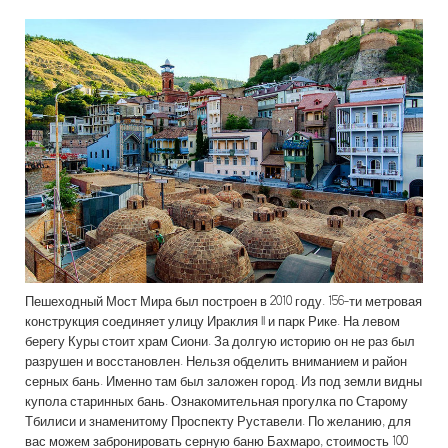
Пешеходный Мост Мира был построен в 2010 году. 156-ти метровая
конструкция соединяет улицу Ираклия II и парк Рике. На левом
берегу Куры стоит храм Сиони. За долгую историю он не раз был
разрушен и восстановлен. Нельзя обделить вниманием и район
серных бань. Именно там был заложен город. Из под земли видны
купола старинных бань. Ознакомительная прогулка по Старому
Тбилиси и знаменитому Проспекту Руставели. По желанию, для
вас можем забронировать серную баню Бахмаро, стоимость 100