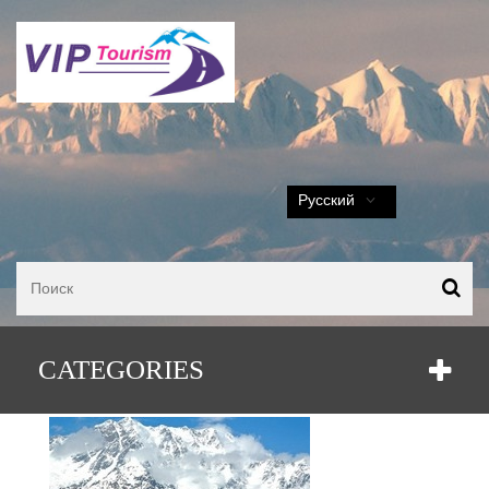
Русский
Тур по горам Грузии
CATEGORIES