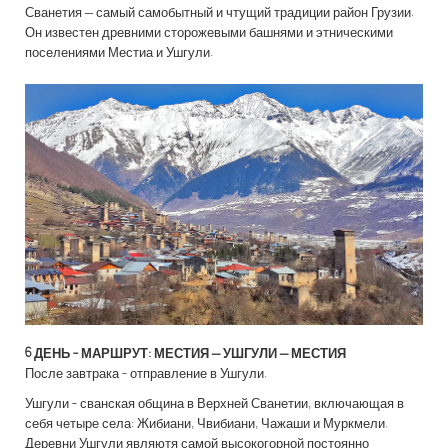
Сванетия – самый самобытный и чтущий традиции район Грузии.
Он известен древними сторожевыми башнями и этническими
поселениями Местиа и Ушгули.
6 ДЕНЬ -
МАРШРУТ: МЕСТИЯ – УШГУЛИ – МЕСТИЯ
После завтрака - отправление в Ушгули.
Ушгули - сванская община в Верхней Сванетии, включающая в
себя четыре села: Жибиани, Чвибиани, Чажаши и Муркмели.
Деревни Ушгули являютя самой высокогорной постоянно