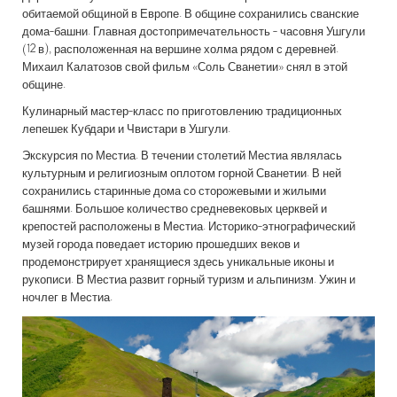
обитаемой общиной в Европе. В общине сохранились сванские
дома-башни. Главная достопримечательность - часовня Ушгули
(12 в), расположенная на вершине холма рядом с деревней.
Михаил Калатозов свой фильм «Соль Сванетии» снял в этой
общине.
Кулинарный мастер-класс по приготовлению традиционных
лепешек Кубдари и Чвистари в Ушгули.
Экскурсия по Местиа. В течении столетий Местиа являлась
культурным и религиозным оплотом горной Сванетии. В ней
сохранились старинные дома со сторожевыми и жилыми
башнями. Большое количество средневековых церквей и
крепостей расположены в Местиа. Историко-этнографический
музей города поведает историю прошедших веков и
продемонстрирует хранящиеся здесь уникальные иконы и
рукописи. В Местиа развит горный туризм и альпинизм. Ужин и
ночлег в Местиа.