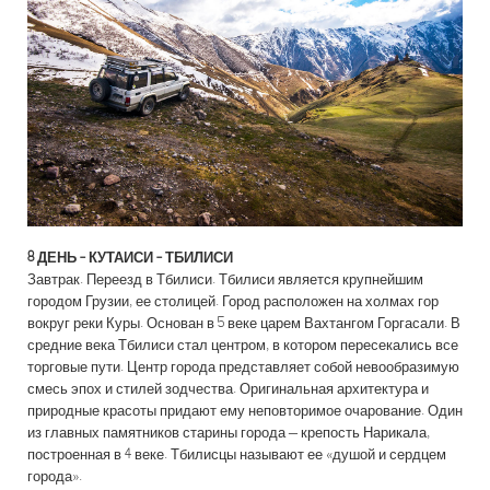
8 ДЕНЬ -
КУТАИСИ - ТБИЛИСИ
Завтрак. Переезд в Тбилиси.
Тбилиси является крупнейшим
городом Грузии, ее столицей. Город расположен на холмах гор
вокруг реки Куры. Основан в 5 веке царем Вахтангом Горгасали. В
средние века Тбилиси стал центром, в котором пересекались все
торговые пути. Центр города представляет собой невообразимую
смесь эпох и стилей зодчества. Оригинальная архитектура и
природные красоты придают ему неповторимое очарование. Один
из главных памятников старины города – крепость Нарикала,
построенная в 4 веке. Тбилисцы называют ее «душой и сердцем
города».