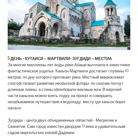
5 ДЕНЬ -
КУТАИСИ – МАРТВИЛИ- ЗУГДИДИ – МЕСТИА
За многие миллионы лет воды реки Абаши выточили в известняке
фантастическое ущелье. Каньон Мартвили достигает глубины 40
метров, по дну которого протекает река. Местный микроклимат
способствовал развитию необычной флоры: по скалам ползут
длинные лианы, а стены облюбовали вековые мхи. В верхней
части каньона можно взять лодку на прокат и совершить
незабываемое путешествие к водопаду, месту где каньон берет
начало.
Зугдиди - центр двух объединенных областей - Мегрелии и
Сванетии. Сам город известен дворцом 19 века и удивительным
садом мергельских князей Дадиани.