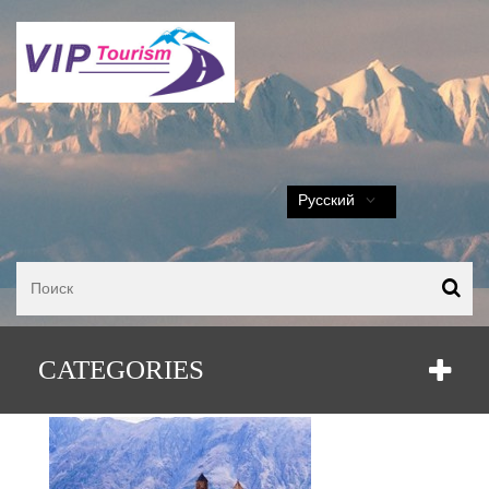
Русский
Тур по горной Аджарии
CATEGORIES