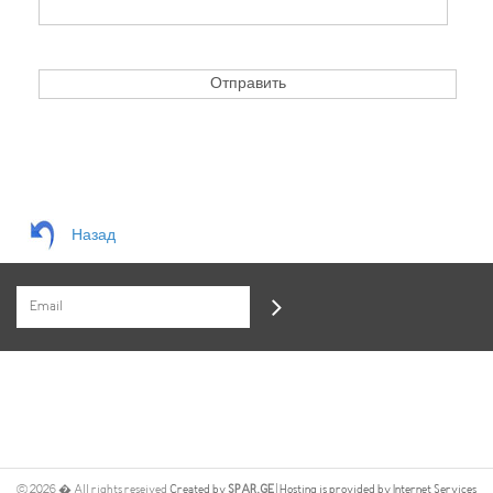
Назад
©
2026
� All rights reseived
Created by
SPAR.GE
| Hosting is provided by Internet Services