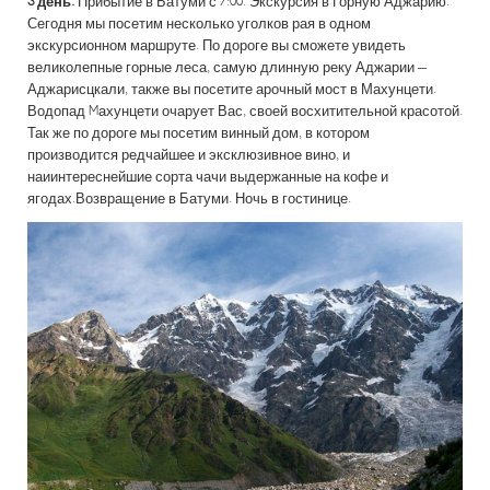
3 день.
Прибытие в Батуми с 7:00. Экскурсия в Горную Аджарию.
Сегодня мы посетим несколько уголков рая в одном
экскурсионном маршруте. По дороге вы сможете увидеть
великолепные горные леса, самую длинную реку Аджарии –
Аджарисцкали, также вы посетите арочный мост в Махунцети.
Водопад Mахунцети очарует Вас, своей восхитительной красотой.
Так же по дороге мы посетим винный дом, в котором
производится редчайшее и эксклюзивное вино, и
наиинтереснейшие сорта чачи выдержанные на кофе и
ягодах.Возвращение в Батуми. Ночь в гостинице.