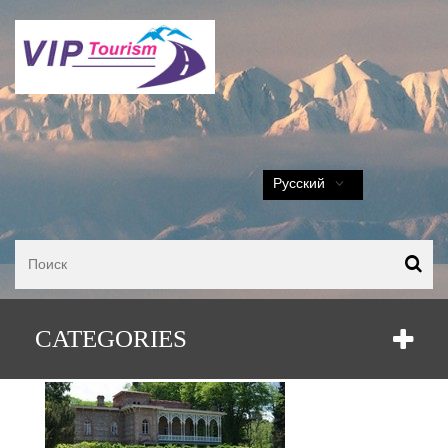
Русский
Тур Тбилиси – Кахетия
CATEGORIES